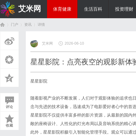
艾米网
体育健康
生活百科
投资理财
门户
资讯
详情
综艺娱乐
艾米网
2026-06-10
首
›
›
›
星星影院：点亮夜空的观影新体
星星影院
随着影视产业的不断发展，人们对于观影体验的追求也
念与先进的技术设备，迅速成为了电影爱好者心中的首
评论
页
星星影院不仅提供丰富多样的影片资源，从最新的国内
敞的座椅设计、人性化的灯光布局以及音响系统的精心
收藏
此外，星星影院积极引入智能化管理手段。观众可以通过