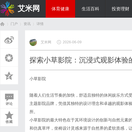
艾米网
体育健康
生活百科
投资理财
门户
资讯
详情
综艺娱乐
艾米网
2026-06-09
首
›
›
›
探索小草影院：沉浸式观影体验
小草影院
随着人们生活节奏的加快，舒适且独特的休闲娱乐方式
主题影院品牌，凭借其独特的设计理念和卓越的观影体
评论
页
所。
小草影院的最大特色在于其环境设计的创新与自然元素
收藏
和仿真草坪，坐椅设计灵感来源于自然界的柔软质感，