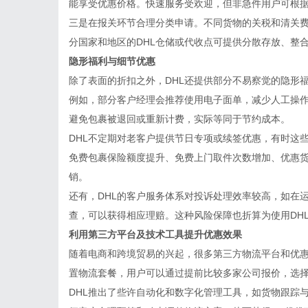
能享受优惠价格。快速服务受欢迎，但非急件用户可根
三是在报关环节合理分类申请。不同货物的关税和清关
分国家和地区的DHL仓储或代收点可提供分散存放、整
隐形福利与细节优惠
除了表面的折扣之外，DHL还提供部分不易察觉的隐形
例如，部分客户经理会推荐使用电子面单，减少人工操
避免包裹被退回或重新计费，实际等同于节约成本。
DHL不定期对老客户提供节日专项或续签优惠，有时这
免费包裹保险额度提升、免费上门取件次数增加、优惠
销。
还有，DHL的客户服务体系对投诉处理效率较高，如在
查，可以获得相应理赔。这种风险保障也折算为使用DHL
利用第三方平台及技术工具提升优惠效果
随着电商和跨境贸易的兴起，很多第三方物流平台和优
置物流套餐，用户可以通过提前比较多家公司报价，选择
DHL推出了些许自动化和数字化管理工具，如货物跟踪