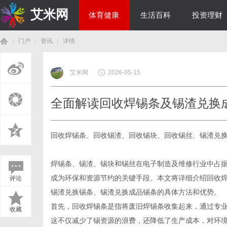
艾米网
体育健康
生活百科
投资理财
门户
资讯
详情
综艺娱乐
艾米网
2026-05-15
首
›
›
›
全面解读回收焊锡条及锡渣兑换
回收焊锡条、回收锡渣、回收锡块、回收锡丝、锡渣兑
焊锡条、锡渣、锡块和锡丝在电子制造及维修行业中占
成为环保和资源节约的关键手段。本文将详细介绍回收
评论
页
锡渣兑换锡条、锡渣兑换成品锡条的具体方法和优势。
首先，回收焊锡条是指将废旧焊锡条收集起来，通过专
收藏
这不仅减少了锡资源的浪费，还降低了生产成本，对环