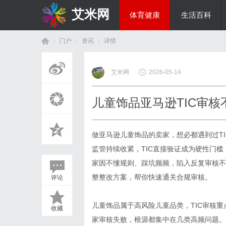
艾米网
体育健康
生活百科
门户
资讯
详情
综艺娱乐
艾米网
2026-05-14
首
›
›
›
儿童饰品亚马逊TIC审
做
亚马逊儿童饰品
的卖家，想必都遇到过T
监管持续收紧，TIC直接验证成为硬性门
家因不懂规则、踩坑频频，陷入反复审核不
整整改方案，帮你快速通关合规审核。
评论
页
儿童饰品属于高风险儿童品类，TIC审核
收藏
家审核失败，根源都集中在几类高频问题。