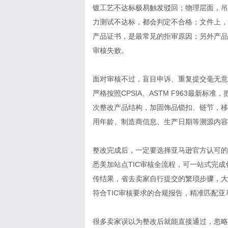
镀工艺不达标极易触发驳回；物理层面，吊
力测试不达标，都会判定不合格；文件上，
产品证书，是最常见的拒审原因；另外产品
审核失败。
面对审核不过，盲目申诉、重复提交毫无意
严格按照CPSIA、ASTM F963最新
次整改产品结构，加固饰品锁扣、链节，移
用年龄、制造商信息、生产日期等溯源内容
整改完成后，一定要选择亚马逊官方认可的
悉美加站点TIC审核全流程，可一站式完
传结果，省去卖家自行提交的繁琐步骤，大
符合TIC审核要求的合规报告，精准匹配
很多卖家误以为整改后就能直接通过，忽略