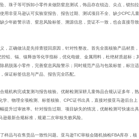
坠、珠子等可拆卸小零件未做防窒息测试，饰品存在锐边、尖点，锁扣拉
使用非亚马逊认可实验室报告、报告过期、测试项目不全、缺少CPC儿
缺少年龄警示语、窒息风险标签、溯源信息，货证不一致，也会直接导致
义，正确做法是先排查驳回原因，针对性整改。首先全面核验产品材质，
标准，把控铅、镉、镍释放等化学指标，优化电镀、金属用料，杜绝材质超标；
除易脱落小零件，完善窒息风险警示；同时规范产品与包装标签，标注适
，保证标签信息与产品、报告完全匹配。
合规机构完成复测与报告核验。优耐检测深耕儿童饰品合规认证多年，熟
成化学、物理全项检测、标签核验、CPC证书出具，直接对接亚马逊后台上
幅提升过审效率。针对报告过期、项目缺失的情况，优耐检测可快速出具
亚马逊最新合规标准，规避二次审核失败风险。
了样品与在售货品一致性问题。亚马逊TIC审核会随机抽检FBA库存，核