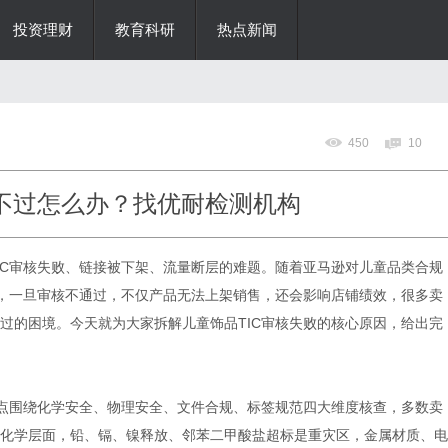
投资理财
教育科研
热点新闻
450
10
核不过怎么办？找优耐检测机构
IC审核失败、链接被下架、流量断层的难题。随着亚马逊对儿童品类合规
槛，一旦审核不通过，不仅产品无法上架销售，还会影响店铺绩效，很多卖
过的困境。今天就为大家拆解儿童饰品TIC审核失败的核心原因，给出完
重点围绕化学安全、物理安全、文件合规、标签规范四大维度核查，多数卖
化学层面，铅、镉、镍释放、邻苯二甲酸盐超标是重灾区，金属材质、电