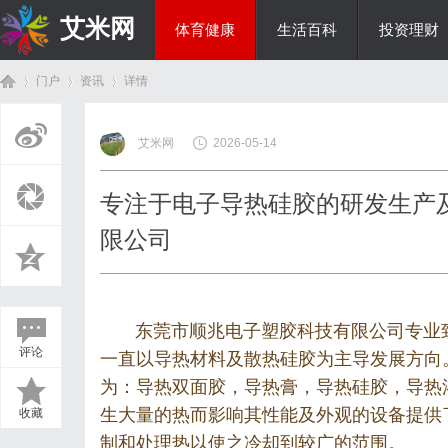
艾米网
体育健康
生活百科
投资理财
门户
资讯
详情
综艺娱乐
艾米网
2026-05-14
首
›
›
›
专注于电子导热硅胶的研发生产
限公司
东莞市顺兆电子塑胶科技有限公司专业致
评论
一直以导热材料及散热硅胶为主导发展方向
页
为：导热双面胶，导热膏，导热硅胶，导热
生大量的热而影响其性能及外观的设备提供
收藏
制和处理热以使之冷却到较广的范围。