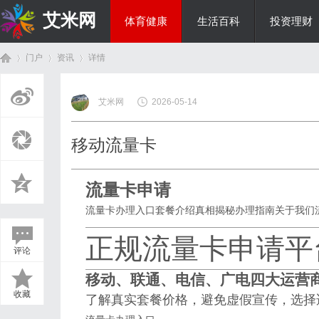
艾米网
体育健康
生活百科
投资理财
门户
资讯
详情
综艺娱乐
艾米网
2026-05-14
首
›
›
›
移动流量卡
流量卡申请
流量卡办理入口
套餐介绍
真相揭秘
办理指南
关于我们
正规流量卡申请平
评论
页
移动、联通、电信、广电四大运营
收藏
了解真实套餐价格，避免虚假宣传，选择