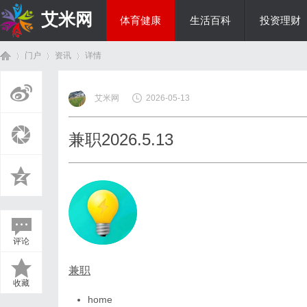
艾米网
体育健康
生活百科
投资理财
门户
资讯
详情
综艺娱乐
艾米网
2026-05-13
首
›
›
›
兼职2026.5.13
评论
页
兼职
收藏
home