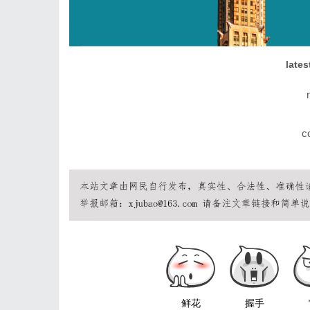
lates
c
鲜花
握手