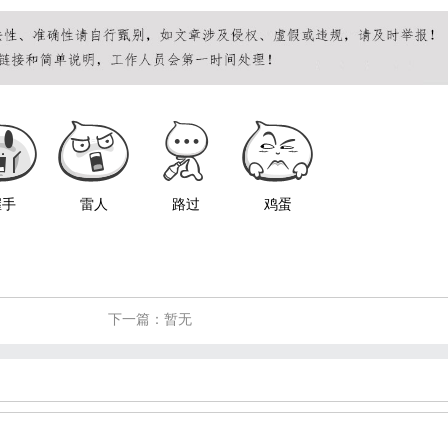
握手
雷人
路过
鸡蛋
下一篇：暂无