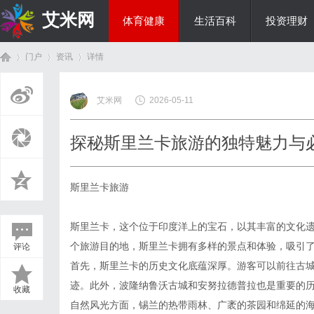
艾米网
体育健康
生活百科
投资理财
门户
资讯
详情
综艺娱乐
艾米网
2026-05-11
首
›
›
›
探秘斯里兰卡旅游的独特魅力与
斯里兰卡旅游
斯里兰卡，这个位于印度洋上的宝石，以其丰富的文化
个旅游目的地，斯里兰卡拥有多样的景点和体验，吸引
评论
页
首先，斯里兰卡的历史文化底蕴深厚。游客可以前往古
迹。此外，波隆纳鲁沃古城和安努拉德普拉也是重要的
收藏
自然风光方面，锡兰的热带雨林、广袤的茶园和绵延的海