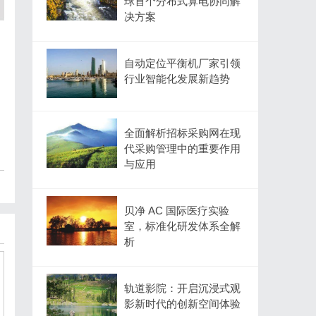
球首个分布式算电协同解
决方案
自动定位平衡机厂家引领
行业智能化发展新趋势
全面解析招标采购网在现
代采购管理中的重要作用
与应用
贝净 AC 国际医疗实验
室，标准化研发体系全解
析
轨道影院：开启沉浸式观
影新时代的创新空间体验