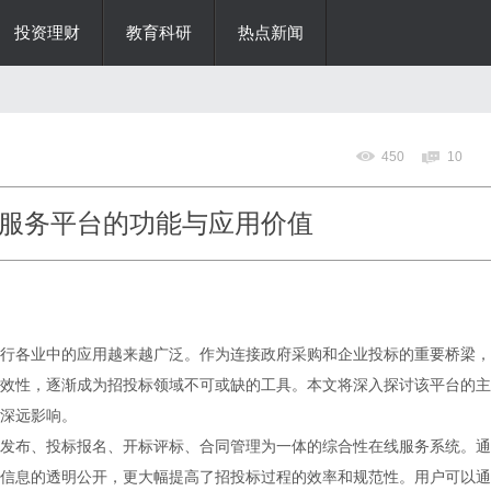
投资理财
教育科研
热点新闻
450
10
服务平台的功能与应用价值
行各业中的应用越来越广泛。作为连接政府采购和企业投标的重要桥梁，
效性，逐渐成为招投标领域不可或缺的工具。本文将深入探讨该平台的主
深远影响。
发布、投标报名、开标评标、合同管理为一体的综合性在线服务系统。通
信息的透明公开，更大幅提高了招投标过程的效率和规范性。用户可以通