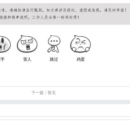
握手
雷人
路过
鸡蛋
下一篇：暂无