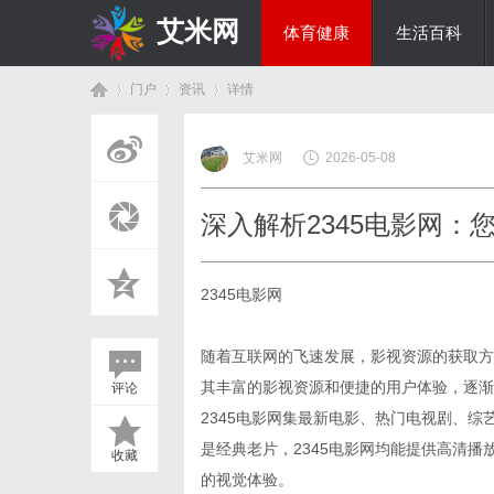
艾米网
体育健康
生活百科
门户
资讯
详情
综艺娱乐
艾米网
2026-05-08
首
›
›
›
深入解析2345电影网：
2345电影网
随着互联网的飞速发展，影视资源的获取方
其丰富的影视资源和便捷的用户体验，逐渐
评论
页
2345电影网集最新电影、热门电视剧、
是经典老片，2345电影网均能提供高清
收藏
的视觉体验。